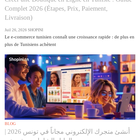
g
Complet 2026 (Étapes, Prix, Paiement,
Livraison)
Juil 26, 2026
SHOPINI
Le e-commerce tunisien connaît une croissance rapide : de plus en
plus de Tunisiens achètent
BLOG
أنشئ متجرك الإلكتروني مجاناً في تونس 2026 |