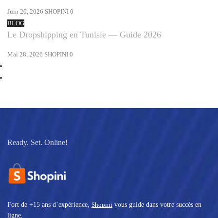
Juin 20, 2026
SHOPINI
0
BLOG
Le Dropshipping en Tunisie — Guide 2026
Mai 28, 2026
SHOPINI
0
Ready. Set. Online!
Fort de +15 ans d’expérience,
Shopini
vous guide dans votre succès en
ligne.