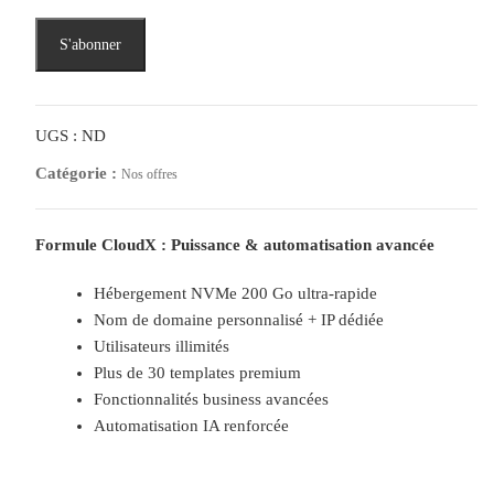
q
S'abonner
u
a
n
t
UGS :
ND
i
Catégorie :
Nos offres
t
é
d
Formule CloudX : Puissance & automatisation avancée
e
Hébergement NVMe 200 Go ultra-rapide
C
Nom de domaine personnalisé + IP dédiée
l
Utilisateurs illimités
o
Plus de 30 templates premium
u
Fonctionnalités business avancées
d
Automatisation IA renforcée
-
X