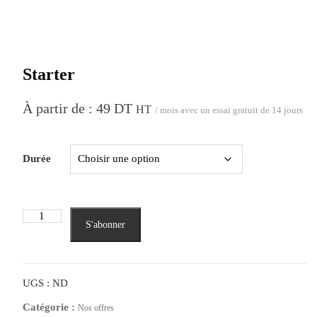
Starter
À partir de :
49
DT
HT
/ mois avec un essai gratuit de 14 jours
Durée
q
S'abonner
u
a
n
t
UGS :
ND
i
Catégorie :
Nos offres
t