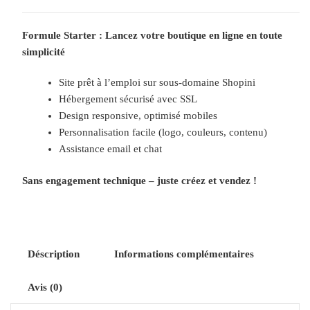
é
d
Formule Starter : Lancez votre boutique en ligne en toute
e
simplicité
S
Site prêt à l’emploi sur sous-domaine Shopini
t
Hébergement sécurisé avec SSL
a
Design responsive, optimisé mobiles
r
Personnalisation facile (logo, couleurs, contenu)
t
Assistance email et chat
e
r
Sans engagement technique – juste créez et vendez !
Déscription
Informations complémentaires
Avis (0)