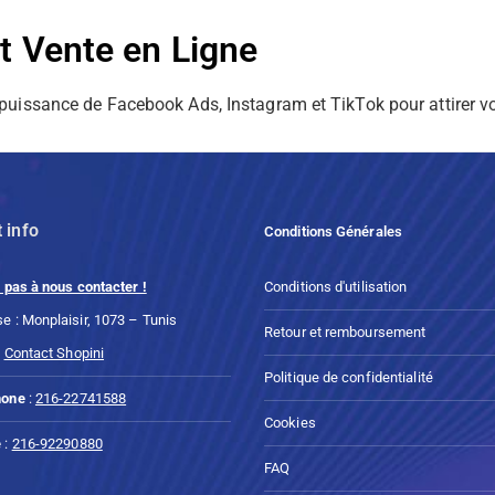
et Vente en Ligne
la puissance de Facebook Ads, Instagram et TikTok pour attirer vo
 info
Conditions Générales
 pas à nous contacter !
Conditions d'utilisation
e : Monplaisir, 1073 – Tunis
Retour et remboursement
:
Contact Shopini
Politique de confidentialité
hone
:
216-22741588
Cookies
e
:
216-92290880
FAQ