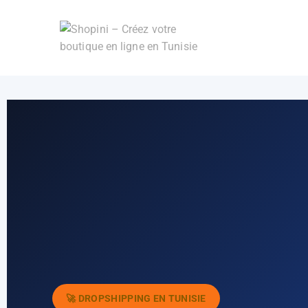
0
0 DT
🚀 DROPSHIPPING EN TUNISIE