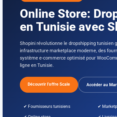
Online Store: Dro
en Tunisie avec S
Shopini révolutionne le dropshipping tunisien 
infrastructure marketplace moderne, des fourn
système e-commerce optimisé pour WooComme
ligne en Tunisie.
Découvrir l’offre Scale
Accéder au Mar
✔ Fournisseurs tunisiens
✔ Marketp
✔ Online store
✔ Livraiso