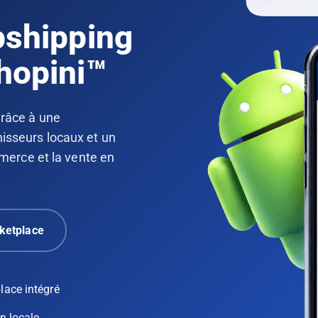
pshipping
hopini™
grâce à une
isseurs locaux et un
rce et la vente en
ketplace
lace intégré
n locale