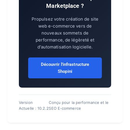
Marketplace ?
Propulsez votre création de site
web e-commerce vers de
nouveaux sommets de
performance, de légèreté et
d'automatisation logicielle.
Découvrir l'infrastructure
Shopini
Version
Conçu pour la performance et le
Actuelle : 10.2.2
SEO E-commerce