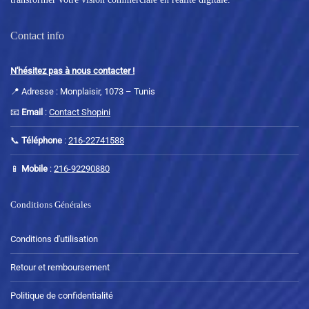
s
s
e
v
o
s
Contact info
a
p
o
r
t
p
N'hésitez pas à nous contacter !
i
i
t
a
o
i
📍 Adresse : Monplaisir, 1073 – Tunis
t
n
o
📧
Email
:
Contact Shopini
i
s
n
o
p
📞
Téléphone
:
216-22741588
s
n
e
p
📱
Mobile
:
216-92290880
s
u
e
.
v
u
Conditions Générales
L
e
v
e
n
e
s
Conditions d'utilisation
t
n
o
ê
t
Retour et remboursement
p
t
ê
t
r
t
Politique de confidentialité
i
e
r