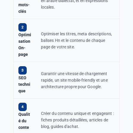
en arabe dialectal, et en expressions
mots-
locales.
clés
2
Optimiser les titres, meta descriptions,
Optimi
balises Hn et le contenu de chaque
sation
page de votre site.
On-
page
3
Garantir une vitesse de chargement
SEO
rapide, un site mobile-friendly et une
techni
architecture propre pour Google.
que
4
Créer du contenu unique et engageant :
Qualit
fiches produits détaillées, articles de
é du
blog, guides d'achat.
conte