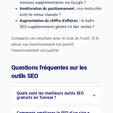
visiteurs supplémentaires via Google ?
Amélioration du positionnement :
vos mots-clés
sont-ils mieux classés ?
Augmentation du chiffre d'affaires :
le trafic
SEO supplémentaire génère-t-il des ventes ?
Comparez ces résultats avec le coût de l'outil. Si le
retour sur investissement est positif,
l'investissement est justifié.
Questions fréquentes sur les
outils SEO
Quels sont les meilleurs outils SEO
gratuits en Tunisie ?
Les meilleurs outils SEO gratuits sont
Google
Search Console
pour le suivi d'indexation,
Google
Comment améliorer le SEO d'un site e-